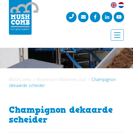
Toggle
naviga
MushComb
Mushroom Machines.oud
Champignon
dekaarde scheider
Champignon dekaarde
scheider