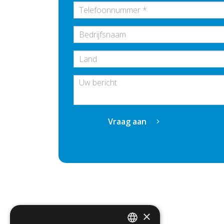
Bedrijfsnaam
Vraag aan
×