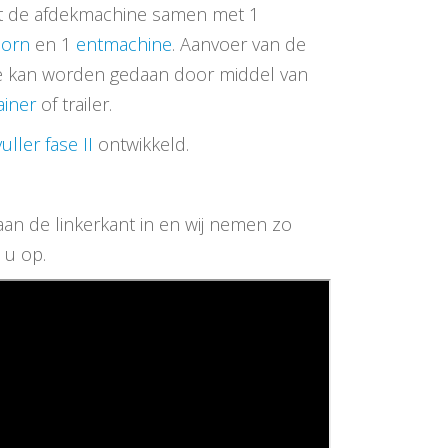
t de afdekmachine samen met 1
oorn
en 1
entmachine
. Aanvoer van de
e kan worden gedaan door middel van
ainer
of trailer.
uller fase II
ontwikkeld.
aan de linkerkant in en wij nemen zo
 u op.