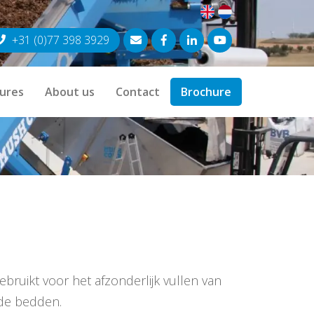
+31 (0)77 398 3929
ures
About us
Contact
Brochure
ruikt voor het afzonderlijk vullen van
de bedden.