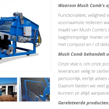
Waarom Mush Comb’s a
Functionaliteit, veiligheid 
voornaamste redenen waa
maakt van Mush Comb’s m
laagdrempelige manier o
met compost en / of dek
Mush Comb behandelt u
Onze visie is om onze posi
leverancier veilig te stel
persoonlijk, eerlijk advie
Daarom bieden we veel g
kunnen ze altijd aanpass
Gerelateerde producten