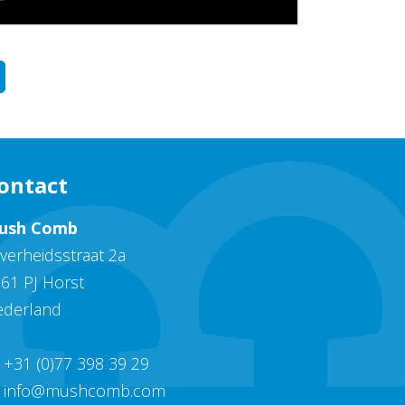
ontact
ush Comb
jverheidsstraat 2a
61 PJ
Horst
ederland
+31 (0)77 398 39 29
info@mushcomb.com