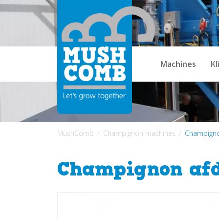
Machines
Kl
MushComb
Champignon machines
Champigno
Champignon af