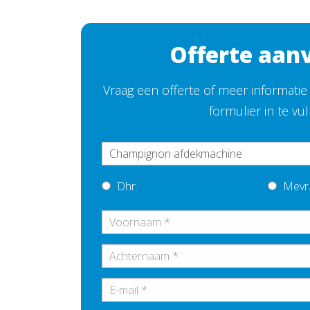
Offerte aan
Vraag een offerte of meer informati
formulier in te vu
Dhr.
Mevr