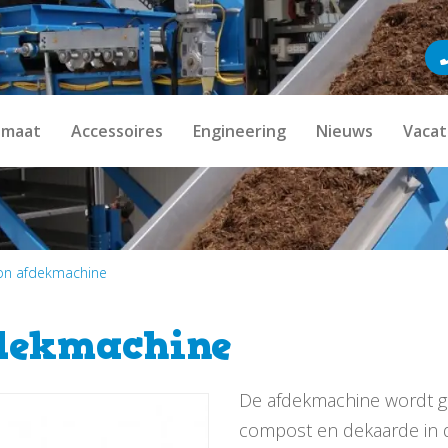
imaat
Accessoires
Engineering
Nieuws
Vacat
n afdekmachine
dekmachine
De afdekmachine wordt geb
compost en dekaarde in 