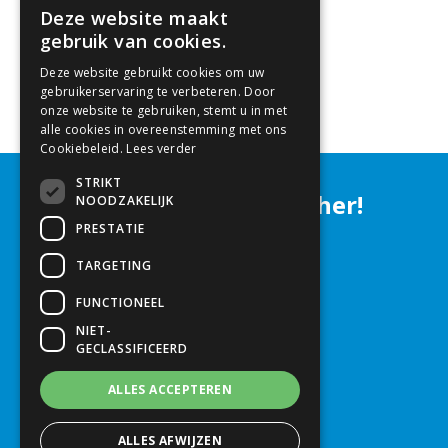
Deze website maakt
DUTCH
gebruik van cookies.
Deze website gebruikt cookies om uw
ENGLISH
gebruikerservaring te verbeteren. Door
onze website te gebruiken, stemt u in met
alle cookies in overeenstemming met ons
Cookiebeleid.
Lees verder
STRIKT
Let´s grow together!
NOODZAKELIJK
PRESTATIE
Machines
TARGETING
Klimaat
FUNCTIONEEL
Accessoires
NIET-
Engineering
GECLASSIFICEERD
ALLES ACCEPTEREN
ALLES AFWIJZEN