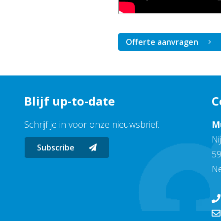
Offerte aanvragen
Blijf up-to-date
C
Schrijf je in voor onze nieuwsbrief.
M
Ni
Subscribe
59
N