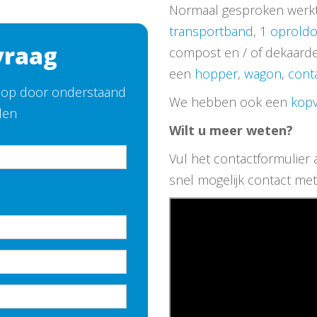
Normaal gesproken werk
transportband
, 1
oprold
vraag
compost en / of dekaard
een
hopper
,
wagon
,
cont
e op door onderstaand
We hebben ook een
kopv
llen
Wilt u meer weten?
Vul het contactformulier 
snel mogelijk contact met
.