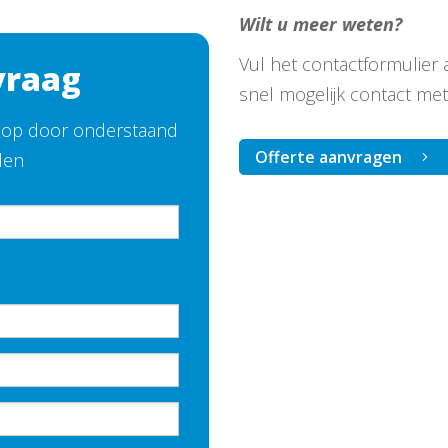
Wilt u meer weten?
Vul het contactformulier 
vraag
snel mogelijk contact met
e op door onderstaand
Offerte aanvragen
llen
.