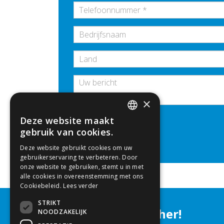
×
Bedrijfsnaam
Deze website maakt
Vraag aan
DUTCH
gebruik van cookies.
Deze website gebruikt cookies om uw
ENGLISH
gebruikerservaring te verbeteren. Door
onze website te gebruiken, stemt u in met
alle cookies in overeenstemming met ons
Cookiebeleid.
Lees verder
STRIKT
Let´s grow together!
NOODZAKELIJK