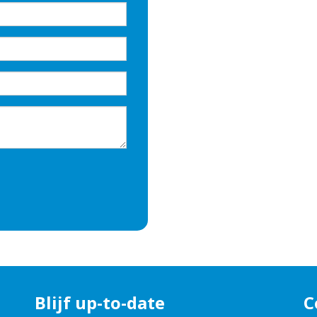
Blijf up-to-date
C