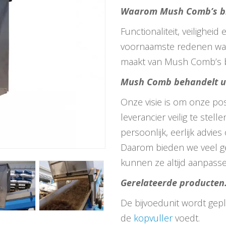
Waarom Mush Comb’s bi
Functionaliteit, veiligheid 
voornaamste redenen waa
maakt van Mush Comb’s 
Mush Comb behandelt u
Onze visie is om onze posi
leverancier veilig te stel
persoonlijk, eerlijk advie
Daarom bieden we veel g
kunnen ze altijd aanpass
Gerelateerde producten
De bijvoedunit wordt gep
de
kopvuller
voedt.