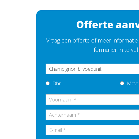
Offerte aan
Vraag een offerte of meer informati
formulier in te vu
Dhr.
Mevr