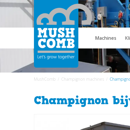
Machines
Kl
MushComb
Champignon machines
Champigno
Champignon bij