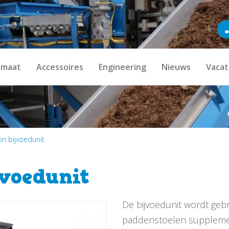
imaat
Accessoires
Engineering
Nieuws
Vacat
n bijvoedunit
voedunit
De bijvoedunit wordt geb
paddenstoelen suppleme