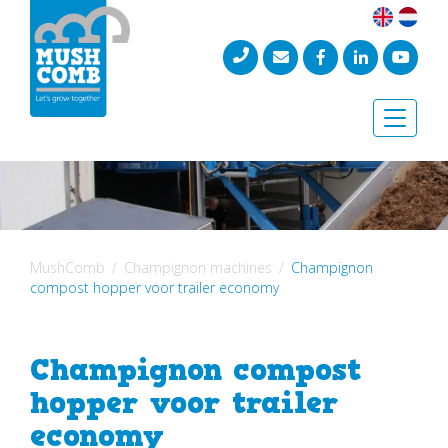
Toggle
naviga
MushComb
Champignon machines
Champignon
compost hopper voor trailer economy
Champignon compost
hopper voor trailer
economy