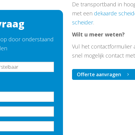
De transportband in hoog
met een
dekaarde scheid
vraag
scheider
.
Wilt u meer weten?
e op door onderstaand
Vul het contactformulier 
llen
snel mogelijk contact met
Offerte aanvragen
.