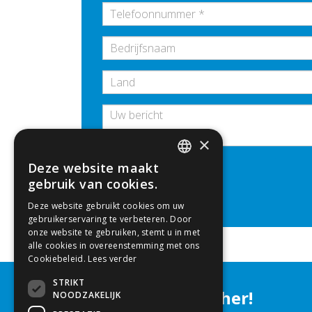
×
Bedrijfsnaam
Deze website maakt
Vraag aan
DUTCH
gebruik van cookies.
Deze website gebruikt cookies om uw
ENGLISH
gebruikerservaring te verbeteren. Door
onze website te gebruiken, stemt u in met
alle cookies in overeenstemming met ons
Cookiebeleid.
Lees verder
STRIKT
Let´s grow together!
NOODZAKELIJK