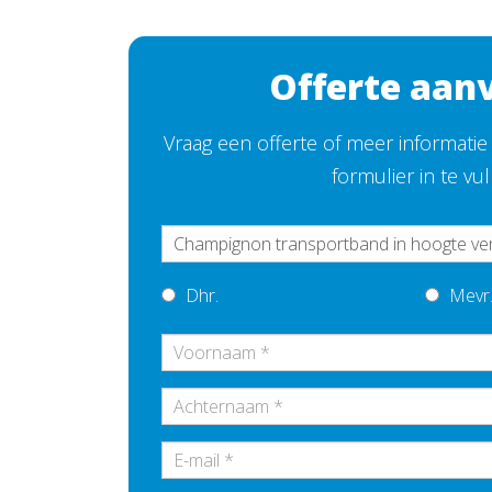
Offerte aan
Vraag een offerte of meer informati
formulier in te vu
Dhr.
Mevr