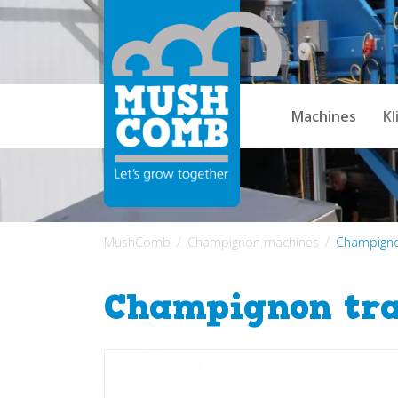
Machines
Kl
MushComb
Champignon machines
Champignon
Champignon tra