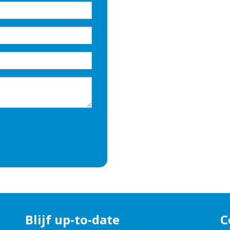
Blijf up-to-date
C